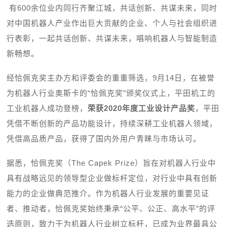
有
600
余位业内同行齐聚江城，共话创新、共谋未来，同时
对中国机器人产业作出巨大贡献的企业、个人与社会组织进
行表彰，一起共话创新、共谋未来，唱响机器人与智能制造
新畅想。
经恰佩克奖主办方和评委会的重重筛选，
9
月
14
日，在被誉
为机器人行业奥斯卡的“恰佩克奖”颁奖仪式上，平田机工的
工业机器人成功登榜，
荣获
2020
年度工业设计产品奖
，平田
凭借不断创新的产品功能设计，持续深耕工业机器人领域，
凭借高品质产品，获得了国内外用户青睐与市场认可
。
据悉，恰佩克奖（
The Capek Prize
）旨在对机器人行业中
具有战略远见的领导型企业做标杆定位，对行业中具有创新
能力的企业做典范推介。作为机器人行业发展的重要见证
者、推动者，恰佩克奖始终秉承“公平、公正、高水平”的评
选原则，致力于为机器人行业树立标杆，已成为业界最具公