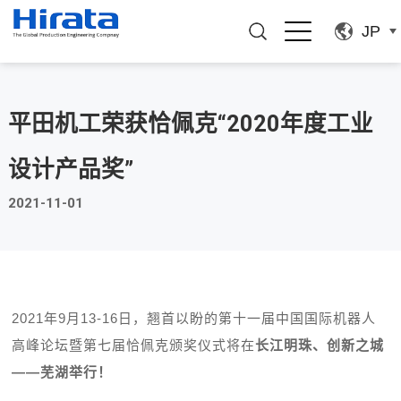
JP
平田机工荣获恰佩克“2020年度工业
设计产品奖”
2021-11-01
2021
年
9
月
13-16
日，翘首以盼的第十一届中国国际机器人
高峰论坛暨第七届恰佩克颁奖仪式将在
长江明珠、创新之城
——
芜湖举行！